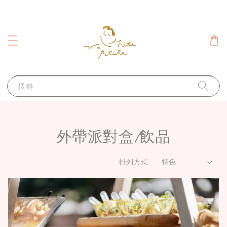
搜尋
外帶派對盒/飲品
排列方式 :