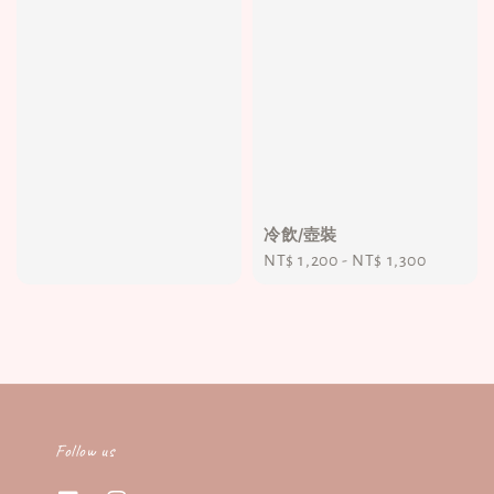
冷飲/壺裝
Regular
NT$ 1,200
-
NT$ 1,300
price
Follow us