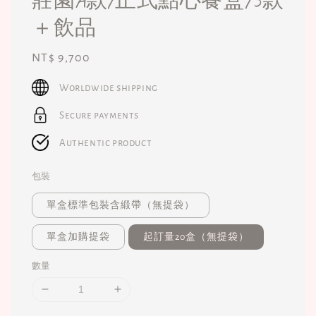
＋飲品
Regular
NT$ 9,700
price
Worldwide shipping
Secure payments
Authentic product
包裝
單盒標準包裝含緞帶（無提袋）
單盒加購提袋
起訂量20盒（無提袋）
數量