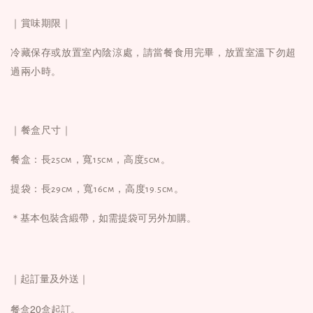
｜賞味期限｜
冷藏保存或放置室內陰涼處，請當餐食用完畢，
放置室溫下勿超
過兩小時
。
｜餐盒尺寸｜
餐盒：
長25cm，寬15cm，高度5cm。
提袋：
長29cm，寬16cm，高度19.5cm。
＊基本包裝含緞帶，如需提袋可另外加購。
｜起訂量及外送｜
餐盒
20盒起訂。