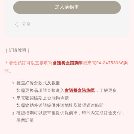
加入購物車
分享
｜訂購說明｜
04-24758066詢
＊餐盒
預訂可以直接填寫
會議餐盒諮詢單
或
來電
問。
挑選好餐盒款式及數量
如需更換品項請直接進入
會議餐盒諮詢單
，了解更多
來電確認檔期是否能夠承接
如需協助外送請提供外送地址及希望送達時間
確認檔期可以接單後提供報價單，時間內完成訂金支付，
保留訂單