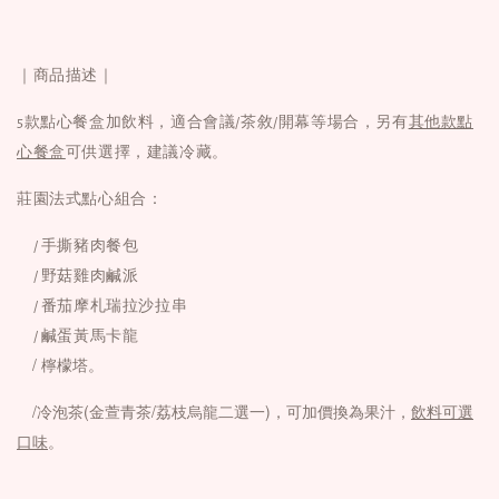
｜商品描述｜
5款點心餐盒加飲料，適合會議/茶敘/開幕等場合，另有
其他款點
心餐盒
可供選擇，建議冷藏。
莊園法式點心組合：
/ 手撕豬肉餐包
/ 野菇雞肉鹹派
/ 番茄摩札瑞拉沙拉串
/ 鹹蛋黃馬卡龍
/ 檸檬塔。
/冷泡茶(金萱青茶/荔枝烏龍二選一)，可加價換為果汁，
飲料可選
口味
。