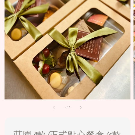
1
/
6
莊園A款/正式點心餐盒/5款