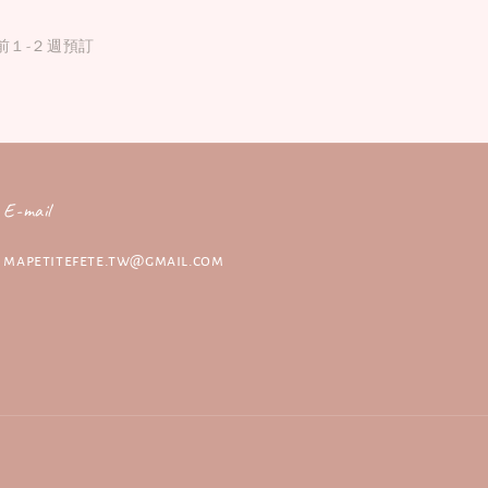
前１-２週預訂
E-mail
mapetitefete.tw@gmail.com