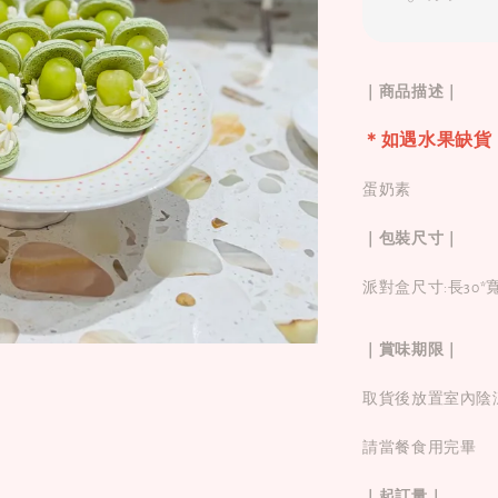
｜商品描述｜
＊如遇水果缺貨
蛋奶素
｜包裝尺寸｜
派對盒尺寸:長30*
｜賞味期限｜
取貨後放置室內陰
請當餐食用完畢
｜起訂量｜