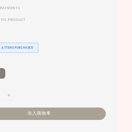
 payments
tic product
 4 items purchased
加入購物車