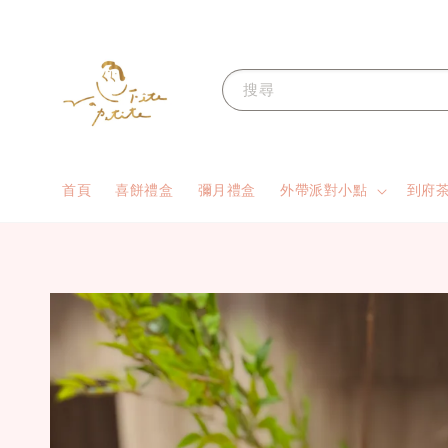
搜尋
首頁
喜餅禮盒
彌月禮盒
外帶派對小點
到府