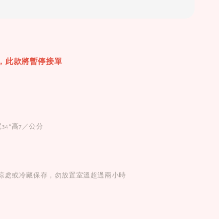
，此款將暫停接單
寬34*高7／公分
涼處或冷藏保存，勿放置室溫超過兩小時