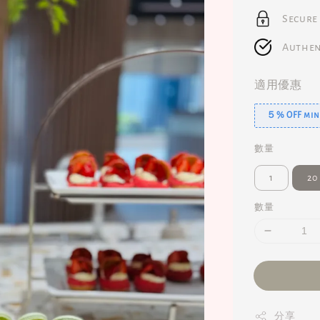
Secure
Authen
適用優惠
５% OFF min.
數量
1
20
數量
分享