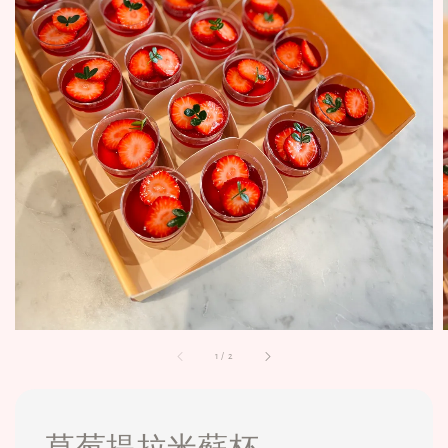
1
/
2
草莓提拉米蘇杯