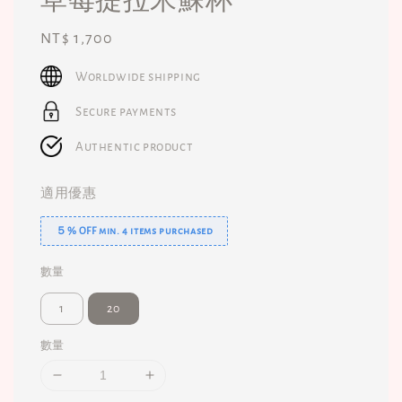
Regular
NT$ 1,700
price
Worldwide shipping
Secure payments
Authentic product
適用優惠
５% OFF min. 4 items purchased
數量
1
20
數量