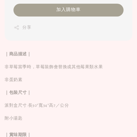
加入購物車
分享
｜商品描述｜
非草莓當季時，草莓裝飾會替換成其他莓果類水果
非蛋奶素
｜包裝尺寸｜
派對盒尺寸:長30*寬34*高7／公分
附小湯匙
｜賞味期限｜