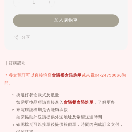
加入購物車
分享
｜訂購說明｜
04-24758066詢
＊餐盒
預訂可以直接填寫
會議餐盒諮詢單
或
來電
問。
挑選好餐盒款式及數量
如需更換品項請直接進入
會議餐盒諮詢單
，了解更多
來電確認檔期是否能夠承接
如需協助外送請提供外送地址及希望送達時間
確認檔期可以接單後提供報價單，時間內完成訂金支付，
保留訂單