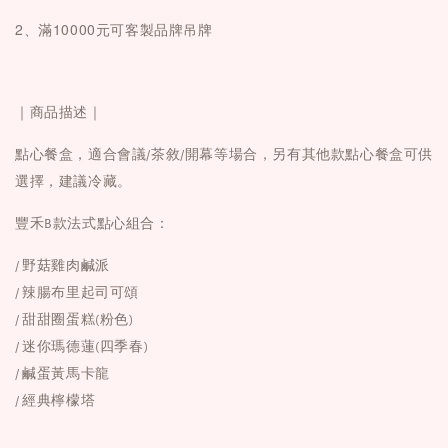
2、滿10000元可客製品牌吊牌
｜商品描述｜
點心餐盒，適合會議/茶敘/開幕等場合，另有
其他款點心餐盒
可供
選擇，建議冷藏。
豐禾B款法式點心組合：
/
野菇雞肉鹹派
/ 辣腸布里起司可頌
/ 甜甜圈蛋糕(粉色)
/ 迷你瑪德蓮(四季春)
/ 鹹蛋黃馬卡龍
/ 經典檸檬塔