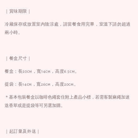
｜賞味期限｜
冷藏保存或放置室內陰涼處，請當餐食用完畢，室溫下請勿超過
兩小時。
｜餐盒尺寸｜
餐盒：長20cm，寬14cm，高度6.5cm。
提袋：
長14cm，寬26cm，高度20cm
。
＊基本包裝餐盒以咖啡色繩套住附上產品小標，若需客製麻繩加迷
迭香草或是提袋等可另選加購。
｜起訂量及外送｜