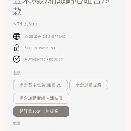
款
Regular
NT$ 7,800
price
Worldwide shipping
Secure payments
Authentic product
包裝
單盒基本包裝(無提袋)
單盒加購提袋
單盒加購麻繩＋迷迭香
起訂量20盒（無提袋）
數量