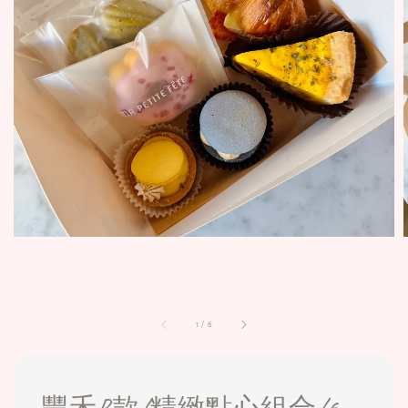
1
/
6
豐禾B款/精緻點心組合/6