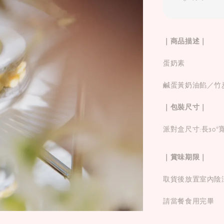
｜商品描述｜
蛋奶素
鹹蛋黃奶油餡／竹
｜包裝尺寸｜
派對盒尺寸:長30*
｜賞味期限｜
取貨後放置室內陰
請當餐食用完畢