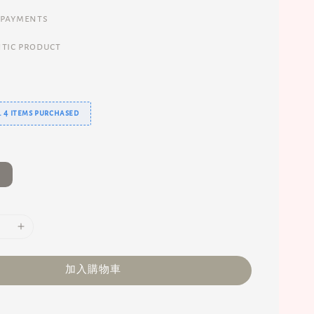
 payments
tic product
 4 items purchased
加入購物車