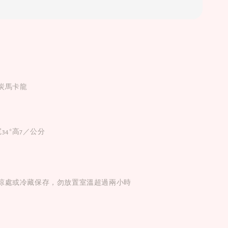
炭馬卡龍
寬34*高7／公分
涼處或冷藏保存，勿放置室溫超過兩小時