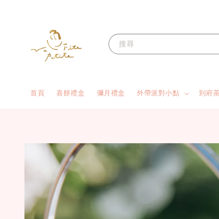
搜尋
首頁
喜餅禮盒
彌月禮盒
外帶派對小點
到府