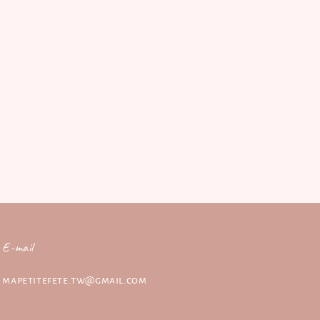
E-mail
mapetitefete.tw@gmail.com